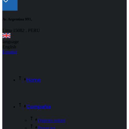
Av. Argentina 991,
Lima 15082 , PERU
language
English
Español
Home
Compañia
Quienes somos
Proyectos