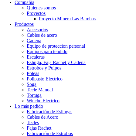
Compañia
Quienes somos
Proyectos
Proyecto Minera Las Bambas
Productos
Accesorios
Cables de acero
Cadena
Equipo de proteccion personal
Equipos para tendido
Escaleras
Eslinga, Faja Rachet y Cadena
Estrobos y Pulpos
Poleas
Polipasto Electrico
Soga
Tecle Manual
Tortuga
Winche Electrico
Lo más pedido
Fabricación de Eslingas
Cables de Acero
Tecles
Fajas Rachet
Fabricación de Estrobos