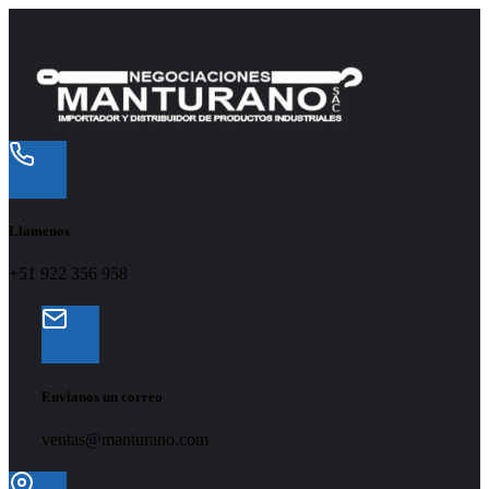
Llamenos
+51 922 356 958
Envíanos un correo
ventas@manturano.com