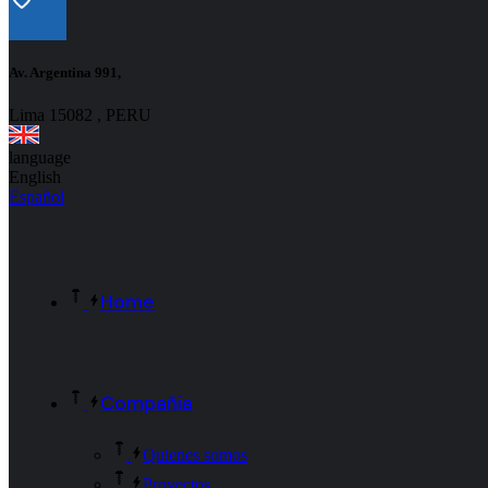
Av. Argentina 991,
Lima 15082 , PERU
language
English
Español
Home
Compañia
Quienes somos
Proyectos