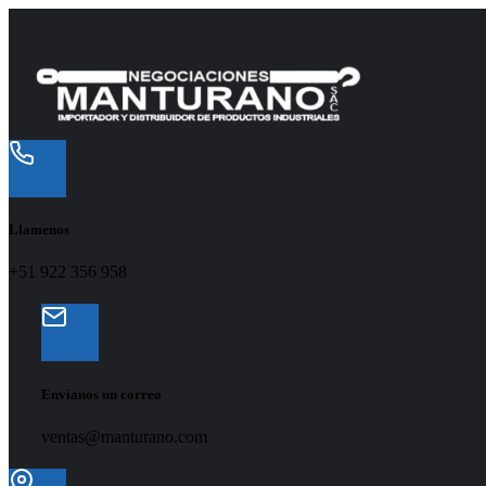
Llamenos
+51 922 356 958
Envíanos un correo
ventas@manturano.com