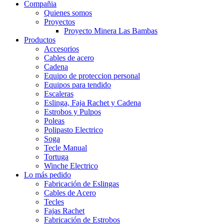
Compañia
Quienes somos
Proyectos
Proyecto Minera Las Bambas
Productos
Accesorios
Cables de acero
Cadena
Equipo de proteccion personal
Equipos para tendido
Escaleras
Eslinga, Faja Rachet y Cadena
Estrobos y Pulpos
Poleas
Polipasto Electrico
Soga
Tecle Manual
Tortuga
Winche Electrico
Lo más pedido
Fabricación de Eslingas
Cables de Acero
Tecles
Fajas Rachet
Fabricación de Estrobos