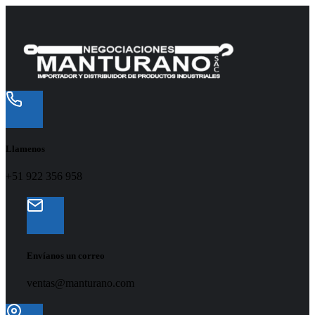
Llamenos
+51 922 356 958
Envíanos un correo
ventas@manturano.com