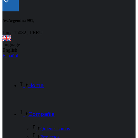
Av. Argentina 991,
Lima 15082 , PERU
language
English
Español
Home
Compañia
Quienes somos
Proyectos